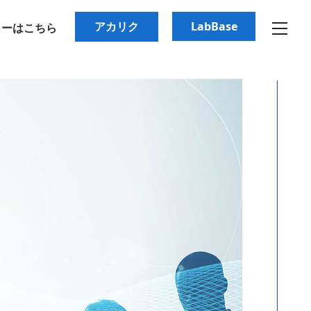
アカリク
LabBase
リーはこちら