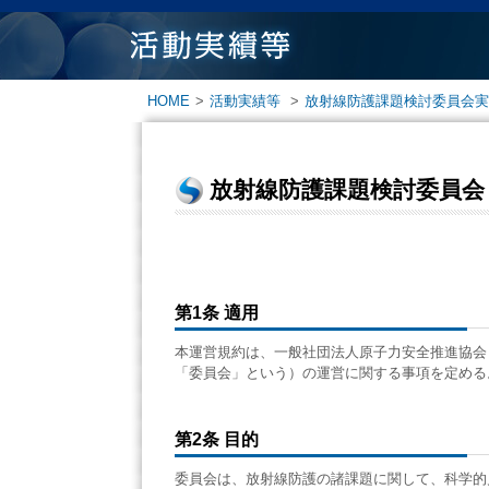
HOME
>
活動実績等
>
放射線防護課題検討委員会実
放射線防護課題検討委員会
第1条 適用
本運営規約は、一般社団法人原子力安全推進協会
「委員会」という）の運営に関する事項を定める
第2条 目的
委員会は、放射線防護の諸課題に関して、科学的