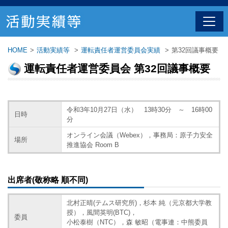
HOME
>
活動実績等
>
運転責任者運営委員会実績
>
第32回議事概要
運転責任者運営委員会 第32回議事概要
令和3年10月27日（水） 13時30分 ～ 16時00
日時
分
オンライン会議（Webex），事務局：原子力安全
場所
推進協会 Room B
出席者(敬称略 順不同)
北村正晴(テムス研究所)，杉本 純（元京都大学教
授），風間英明(BTC)，
委員
小松泰樹（NTC），森 敏昭（電事連：中熊委員