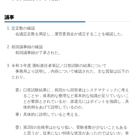
議事
定足数の確認
会議定足数を満足し，運営委員会が成立することを確認した。
前回議事録の確認
前回議事録が了承された。
令和３年度 運転責任者筆記／口答試験の結果について
事務局より説明し，内容について確認された。主な質疑は以下の
とおり。
委）口答試験結果に，前回から回答者はシステマティックに考え
ることや，体系的な整理など基本的な知識が足りていないこ
とが要因とされているが、派遣元にはポイントを強調し，具
体的例をあげて説明しているのか。
事）具体的に説明していると考える。
委）第2回の合格率はかなり低い。受験者数が少ないこともある
と思うが，従来にない特殊な状況があったのではないか。単