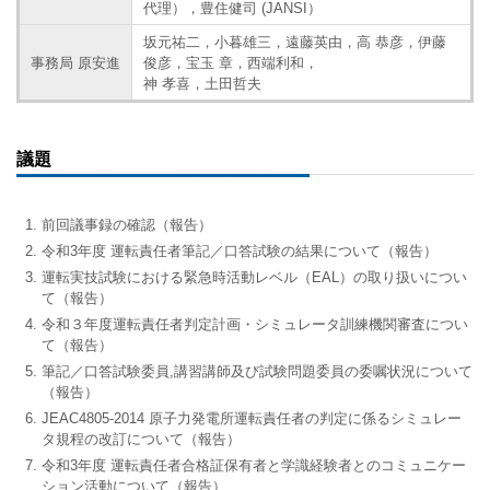
代理），豊住健司 (JANSI）
坂元祐二，小暮雄三，遠藤英由，高 恭彦，伊藤
事務局 原安進
俊彦，宝玉 章，西端利和，
神 孝喜，土田哲夫
議題
前回議事録の確認（報告）
令和3年度 運転責任者筆記／口答試験の結果について（報告）
運転実技試験における緊急時活動レベル（EAL）の取り扱いについ
て（報告）
令和３年度運転責任者判定計画・シミュレータ訓練機関審査につい
て（報告）
筆記／口答試験委員,講習講師及び試験問題委員の委嘱状況について
（報告）
JEAC4805-2014 原子力発電所運転責任者の判定に係るシミュレー
タ規程の改訂について（報告）
令和3年度 運転責任者合格証保有者と学識経験者とのコミュニケー
ション活動について（報告）