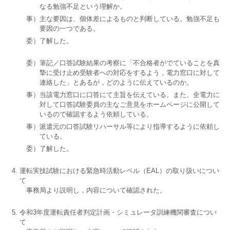
なる勉強不足という理解か。
事）主な要因は、個体差によるものと判断している。勉強不足も
要因の一つである。
委）了解した。
委）筆記／口答試験結果の考察に「不合格者がでていることを真
摯に受け止め受験者への対応をするよう，電力窓口に対して
連絡した」とあるが，どのように伝えているのか。
事）当該電力窓口に口答にて主旨を伝えている。また、全電力に
対して口答試験委員の主なご意見をホームページに公開して
いるので確認するよう依頼している。
事）派遣元の口答試験リハーサル等により指導するように依頼し
ている。
委）了解した。
運転実技試験における緊急時活動レベル（EAL）の取り扱いについ
て
事務局より説明し，内容について確認された。
令和3年度運転責任者判定計画・シミュレータ訓練機関審査につい
て