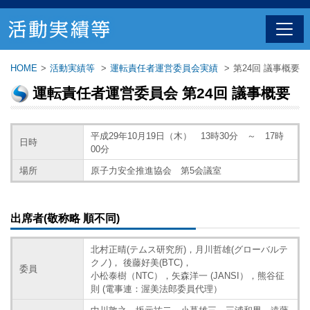
HOME
>
活動実績等
>
運転責任者運営委員会実績
>
第24回 議事概要
運転責任者運営委員会 第24回 議事概要
平成29年10月19日（木） 13時30分 ～ 17時
日時
00分
場所
原子力安全推進協会 第5会議室
出席者(敬称略 順不同)
北村正晴(テムス研究所)，月川哲雄(グローバルテ
クノ)， 後藤好美(BTC)，
委員
小松泰樹（NTC），矢森洋一 (JANSI），熊谷征
則 (電事連：渥美法郎委員代理）