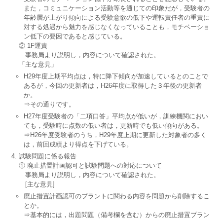
また，コミュニケーション活動等を通じての印象だが，受験者の
年齢層が上がり傾向による受験意欲の低下や運転責任者の重責に
対する処遇から魅力を感じなくなっていることも，モチベーショ
ン低下の要因であると感じている。
② 1F運責
事務局より説明し，内容について確認された。
「主な意見」
H29年度上期平均点は，特に降下傾向が加速しているとのことで
あるが，今回の更新者は，H26年度に取得した３年後の更新者
か。
⇒その通りです。
H27年度受験者の「二項口答」平均点が低いが，訓練機関におい
ても，受験時に点数の低い者は，更新時でも低い傾向がある。
⇒H26年度受験者のうち，H29年度上期に更新した対象者の多く
は，前回成績より得点を下げている。
試験問題に係る報告
① 廃止措置計画認可と試験問題への対応について
事務局より説明し，内容について確認された。
[主な意見]
廃止措置計画認可のプラントに関わる内容を問題から削除するこ
とか。
⇒基本的には，出題問題（備考欄を含む）からの廃止措置プラン