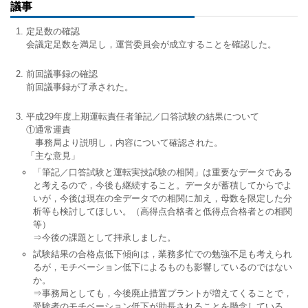
議事
定足数の確認
会議定足数を満足し，運営委員会が成立することを確認した。
前回議事録の確認
前回議事録が了承された。
平成29年度上期運転責任者筆記／口答試験の結果について
①通常運責
事務局より説明し，内容について確認された。
「主な意見」
「筆記／口答試験と運転実技試験の相関」は重要なデータである
と考えるので，今後も継続すること。データが蓄積してからでよ
いが，今後は現在の全データでの相関に加え，母数を限定した分
析等も検討してほしい。（高得点合格者と低得点合格者との相関
等）
⇒今後の課題として拝承しました。
試験結果の合格点低下傾向は，業務多忙での勉強不足も考えられ
るが，モチベーション低下によるものも影響しているのではない
か。
⇒事務局としても，今後廃止措置プラントが増えてくることで，
受験者のモチベーション低下が助長されることを懸念している。