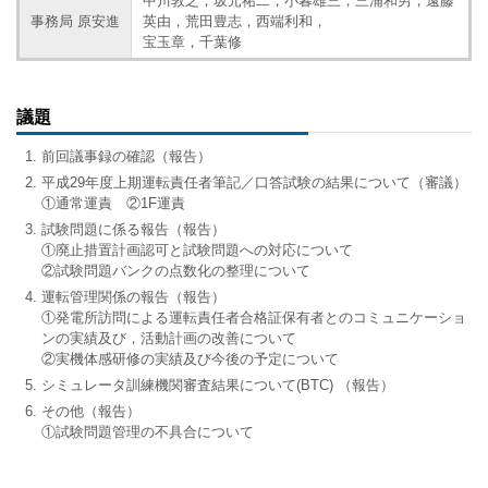
中川敦之，坂元祐二，小暮雄三，三浦和男，遠藤
事務局 原安進
英由，荒田豊志，西端利和，
宝玉章，千葉修
議題
前回議事録の確認（報告）
平成29年度上期運転責任者筆記／口答試験の結果について（審議）
①通常運責 ②1F運責
試験問題に係る報告（報告）
①廃止措置計画認可と試験問題への対応について
②試験問題バンクの点数化の整理について
運転管理関係の報告（報告）
①発電所訪問による運転責任者合格証保有者とのコミュニケーショ
ンの実績及び，活動計画の改善について
②実機体感研修の実績及び今後の予定について
シミュレータ訓練機関審査結果について(BTC) （報告）
その他（報告）
①試験問題管理の不具合について