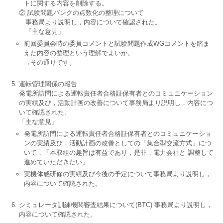
トに関する内容を削除する。
② 試験問題バンクの点数化の整理について
事務局より説明し，内容について確認された。
「主な意見」
前回委員会時の委員コメントと試験問題作成WGコメントを踏ま
えた内容の整理という理解でよいか。
→その通りです。
運転管理関係の報告
発電所訪問による運転責任者合格証保有者とのコミュニケーション
の実績及び，活動計画の改善について事務局より説明し，内容につ
いて確認された。
「主な意見」
発電所訪問による運転責任者合格証保有者とのコミュニケーショ
ンの実績及び，活動計画の改善としての「集合型交流方式」につ
いて，「本取組の趣旨は有益であり，是非，電力会社と 調整して
進めていただきたい」
実機体感研修の実績及び今後の予定について事務局より説明し，
内容について確認された。
シミュレータ訓練機関審査結果について(BTC) 事務局より説明し，
内容について確認された。