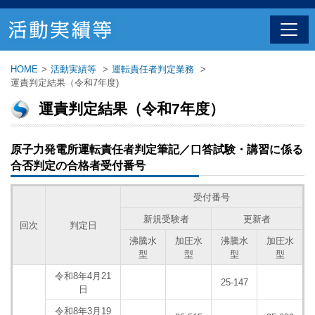
HOME
>
活動実績等
>
運転責任者判定業務
>
運責判定結果（令和7年度)
運責判定結果（令和7年度）
原子力発電所運転責任者判定筆記／口答試験・講習に係る
合否判定の合格者受付番号
受付番号
新規受験者
更新者
回次
判定日
沸騰水
加圧水
沸騰水
加圧水
型
型
型
型
令和8年4月21
25-147
日
令和8年3月19