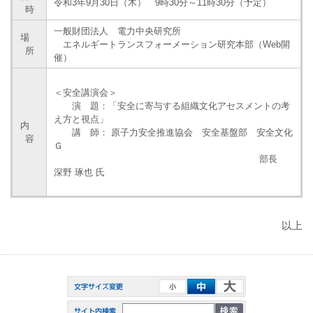
令和3年9月30日（木） 9時30分～11時30分（予定）
時
一般財団法人 電力中央研究所
場
エネルギートランスフォーメーション研究本部（Web開
所
催）
＜安全講演会＞
演 題：「安全に寄与する組織文化アセスメントの考
え方と視点」
内
講 師： 原子力安全推進協会 安全基盤部 安全文化
容
Ｇ
部長
深野 琢也 氏
以上