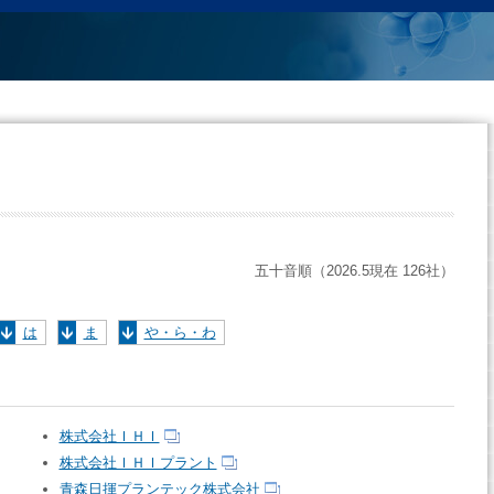
五十音順（2026.5現在 126社）
は
ま
や・ら・わ
株式会社ＩＨＩ
株式会社ＩＨＩプラント
青森日揮プランテック株式会社