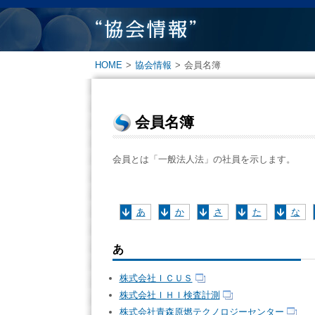
HOME
>
協会情報
>
会員名簿
会員名簿
会員とは「一般法人法」の社員を示します。
あ
か
さ
た
な
あ
株式会社ＩＣＵＳ
株式会社ＩＨＩ検査計測
株式会社青森原燃テクノロジーセンター